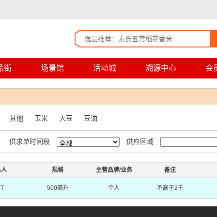
品街
场景馆
活动城
溯源中心
会
其他
玉米
大豆
豆油
供求单时间段
供应区域
系人
规格
主营品牌/业务
备注
T
500毫升
个人
不高于2千