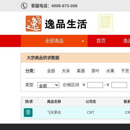
客服电话：4008-673-008
全部逸品
首页
逸
大宗商品供求数据
分类：
全部
大米
美酒
茶叶
水果
干货
类型
价格区间
￥
-￥
供/求
商品名称
公司名
联
需
飞天茅台
CRT
CR