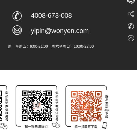



商城
4008-673-008



yipin@wonyen.com

分享
4008
周一至周五：9:00-21:00 周六至周日：10:00-22:00

回到
分享